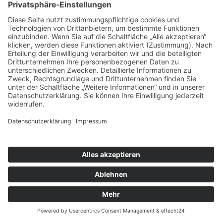
Postanschrift
Münzteichweg 29, 01217 Dresden
Rufen Sie uns an
0351-65335675
E-Mail