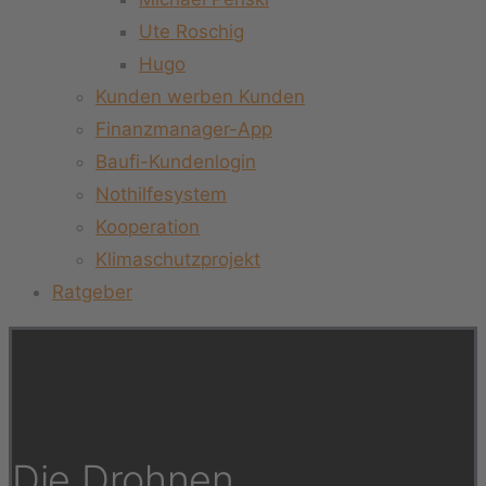
Ute Roschig
Hugo
Kunden werben Kunden
Finanzmanager-App
Baufi-Kundenlogin
Nothilfesystem
Kooperation
Klimaschutzprojekt
Ratgeber
Die Drohnen