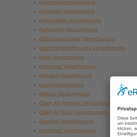
Hochzeitsversicherung
Festzugs Versicherung
Firmenfeier Versicherung
Flohmarkt Versicherung
Geburtstagsfeier Versicherung
Geschäftseröffnungs Versicherung
Kino Versicherung
Kongress Versicherung
Konzert Versicherung
Laufveranstaltung
Messe Versicherung
Open Air Festival Versicherung
Open Air Kino Versicherung
Seminar Versicherung
Sportfest Versicherung