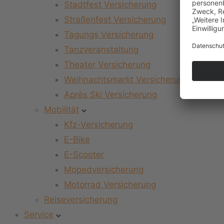
Stadtfest Versicherung
Straßenfest Versicherung
Tagungs Versicherung
Tanzveranstaltung
Theater Versicherung
Weihnachtsmarkt Versicherung
Après Ski Versicherung
Mobilität
Kfz-Versicherung
E-Bike
E-Scooter
Mopedversicherung
Motorrad Versicherung
Reiseversicherung
Service