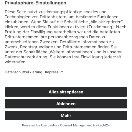
Eine Kerze wird umgestoßen und entzündet
Dekomaterial
Kinder beschädigen ein wertvolles Gemälde in
einer Mietlocation
Ein Betrunkener zerstört eine Glastür
In der Nacht vor der Veranstaltung wird die
gemietete PA-Anlage gestohlen
Bei einer wüsten Massenschlägerei wird die
Location massiv beschädigt
Bei einer Panik durch einen Brand werden
Menschen verletzt (schlimmstes Beispiel ist
leider die Massenpanik bei der Love-Parade)
Welche Versicherungssummen lassen sich
absichern?