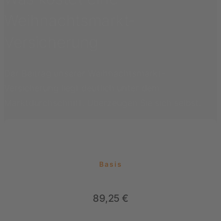
Weihnachtsmarkt-
Versicherung
Der Beitrag unserer Weihnachtsmarkt-
Versicherung liegt deutlich unter dem
Marktdurchschnitt. Überzeugen Sie sich selbst.
Basis
89,25 €