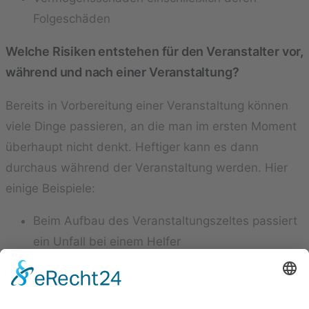
Folgeschäden
Welche Risiken entstehen für den Veranstalter vor,
während und nach einer Veranstaltung?
Bereits in Vorbereitung einer Veranstaltung können
viele Dinge passieren, an die man im ersten Moment
überhaupt nicht denkt. Heftiger kann es dann
durchaus während der Veranstaltung werden. Hier
einige Beispiele:
Beim Aufbau des Veranstaltungszeltes passiert
ein Unfall bei einem Helfer
Beim Aufbau der Veranstaltungstechnik wird die
Technik beschädigt
Ein Gabelstapler beschädigt eine Statue