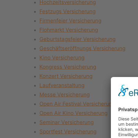
Hochzeitsversicherung
Festzugs Versicherung
Firmenfeier Versicherung
Flohmarkt Versicherung
Geburtstagsfeier Versicherung
Geschäftseröffnungs Versicherung
Kino Versicherung
Kongress Versicherung
Konzert Versicherung
Laufveranstaltung
Messe Versicherung
Open Air Festival Versicherung
Open Air Kino Versicherung
Seminar Versicherung
Sportfest Versicherung